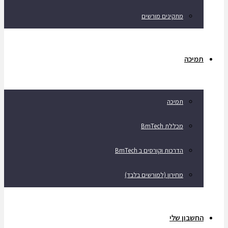
מתקינים מורשים
תמיכה
תמיכה
מכללת BmTech
הדרכות וקורסים ב BmTech
מחירון (למורשים בלבד)
החשבון שלי