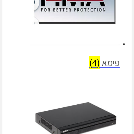
פימא
(4)