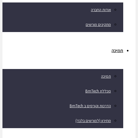
אודות החברה
מתקינים מורשים
תמיכה
תמיכה
מכללת BmTech
הדרכות וקורסים ב BmTech
מחירון (למורשים בלבד)