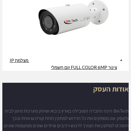
מצלמת IP
צינור FULL COLOR 6MP זום חשמלי
אודות העסק
BmTech הינה החברה המובילה בארץ ביבוא ושיווק מערכות מיגון לבית
ולעסק. אנו מספקים את כל הדרוש למתקין תחת קורת גג אחת ובכך
חוסכים למתקין את הצורך לרכוש רכיבים וציודים שונים ממקומות שונים.