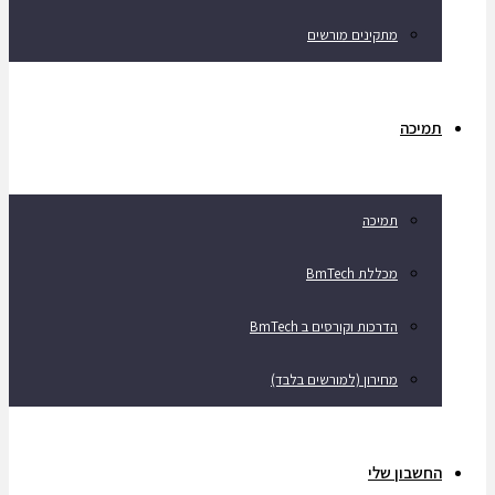
מתקינים מורשים
תמיכה
תמיכה
מכללת BmTech
הדרכות וקורסים ב BmTech
מחירון (למורשים בלבד)
החשבון שלי