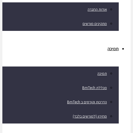
אודות החברה
מתקינים מורשים
תמיכה
תמיכה
מכללת BmTech
הדרכות וקורסים ב BmTech
מחירון (למורשים בלבד)