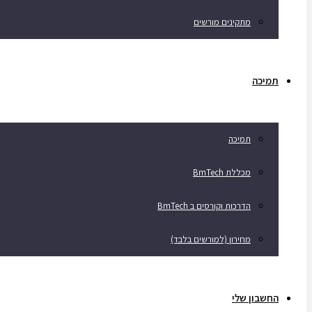
מתקינים מורשים
תמיכה
תמיכה
מכללת BmTech
הדרכות וקורסים ב BmTech
מחירון (למורשים בלבד)
החשבון שלי