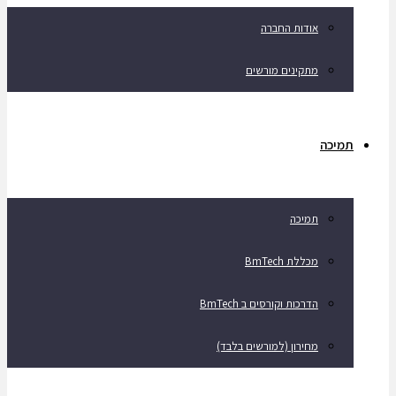
אודות החברה
מתקינים מורשים
תמיכה
תמיכה
מכללת BmTech
הדרכות וקורסים ב BmTech
מחירון (למורשים בלבד)