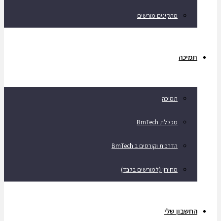
מתקינים מורשים
תמיכה
תמיכה
מכללת BmTech
הדרכות וקורסים ב BmTech
מחירון (למורשים בלבד)
החשבון שלי