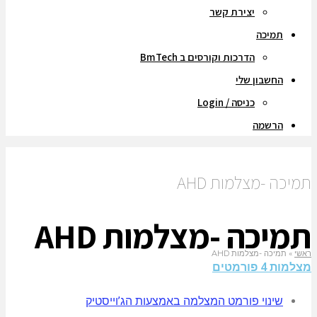
יצירת קשר
תמיכה
הדרכות וקורסים ב BmTech
החשבון שלי
כניסה / Login
הרשמה
תמיכה -מצלמות AHD
תמיכה -מצלמות AHD
ראשי
»
תמיכה -מצלמות AHD
מצלמות 4 פורמטים
שינוי פורמט המצלמה באמצעות הג’וייסטיק