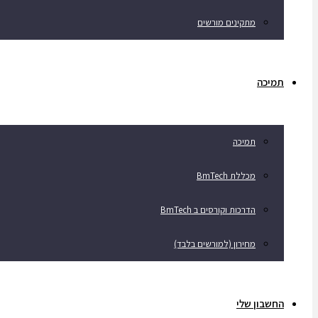
מתקינים מורשים
תמיכה
תמיכה
מכללת BmTech
הדרכות וקורסים ב BmTech
מחירון (למורשים בלבד)
החשבון שלי