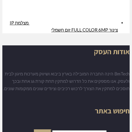
מצלמת IP
צינור FULL COLOR 6MP זום חשמלי
אודות העסק
BmTech הינה החברה המובילה בארץ ביבוא ושיווק מערכות מיגון לבית
ולעסק. אנו מספקים את כל הדרוש למתקין תחת קורת גג אחת ובכך
חוסכים למתקין את הצורך לרכוש רכיבים וציודים שונים ממקומות שונים.
חיפוש באתר