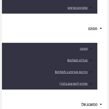
מתקינים מורשים
תמיכה
תמיכה
מכללת BmTech
הדרכות וקורסים ב BmTech
מחירון (למורשים בלבד)
החשבון שלי