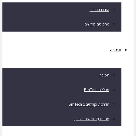
אודות החברה
מתקינים מורשים
תמיכה
תמיכה
מכללת BmTech
הדרכות וקורסים ב BmTech
מחירון (למורשים בלבד)