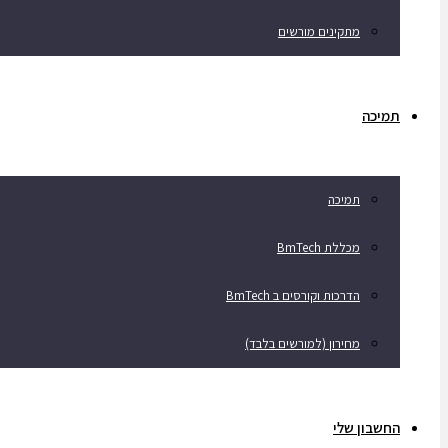
מתקינים מורשים
תמיכה
תמיכה
מכללת BmTech
הדרכות וקורסים ב BmTech
מחירון (למורשים בלבד)
החשבון שלי