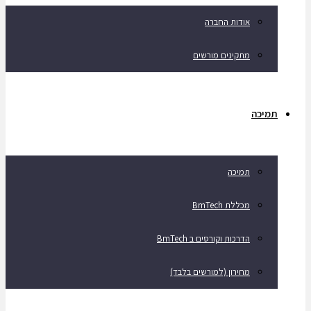
אודות החברה
מתקינים מורשים
תמיכה
תמיכה
מכללת BmTech
הדרכות וקורסים ב BmTech
מחירון (למורשים בלבד)