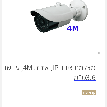
מצלמת צינור IP, איכות 4M, עדשה
3.6מ”מ
קרא עוד