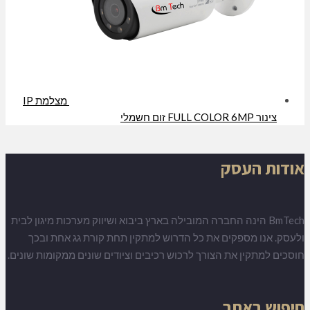
מצלמת IP
צינור FULL COLOR 6MP זום חשמלי
אודות העסק
BmTech הינה החברה המובילה בארץ ביבוא ושיווק מערכות מיגון לבית
ולעסק. אנו מספקים את כל הדרוש למתקין תחת קורת גג אחת ובכך
חוסכים למתקין את הצורך לרכוש רכיבים וציודים שונים ממקומות שונים.
חיפוש באתר