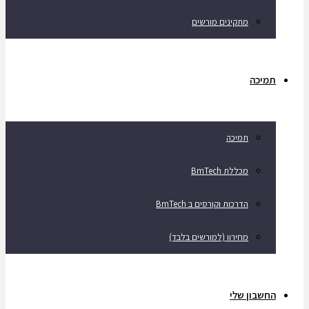
מתקינים מורשים
תמיכה
תמיכה
מכללת BmTech
הדרכות וקורסים ב BmTech
מחירון (למורשים בלבד)
החשבון שלי