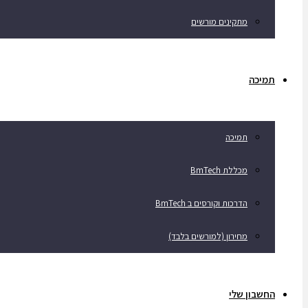
מתקינים מורשים
תמיכה
תמיכה
מכללת BmTech
הדרכות וקורסים ב BmTech
מחירון (למורשים בלבד)
החשבון שלי