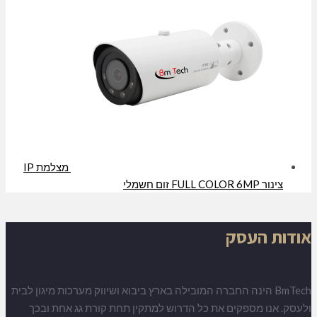
מצלמת IP
צינור FULL COLOR 6MP זום חשמלי
אודות העסק
BmTech הינה החברה המובילה בארץ ביבוא ושיווק מערכות מיגון לבית
ולעסק. אנו מספקים את כל הדרוש למתקין תחת קורת גג אחת ובכך