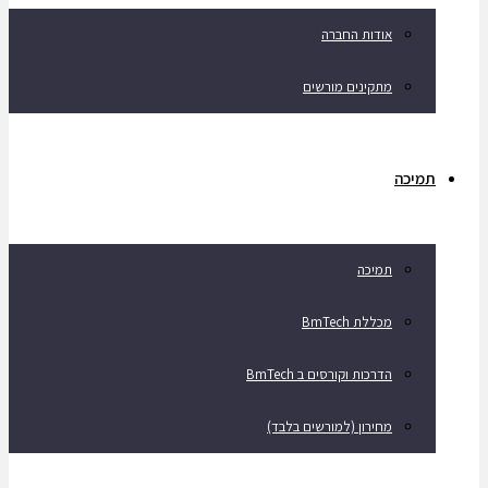
אודות החברה
מתקינים מורשים
תמיכה
תמיכה
מכללת BmTech
הדרכות וקורסים ב BmTech
מחירון (למורשים בלבד)