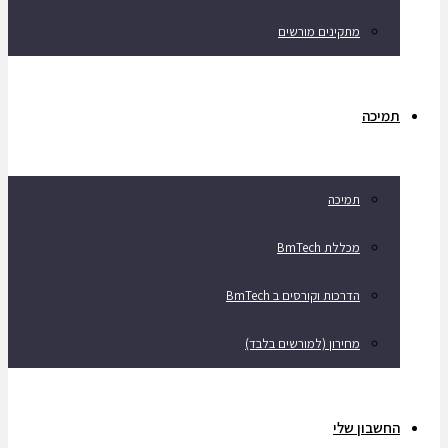
מתקינים מורשים
תמיכה
תמיכה
מכללת BmTech
הדרכות וקורסים ב BmTech
מחירון (למורשים בלבד)
החשבון שלי