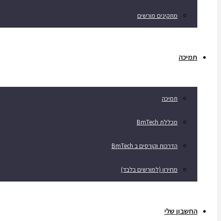
מתקינים מורשים
תמיכה
תמיכה
מכללת BmTech
הדרכות וקורסים ב BmTech
מחירון (למורשים בלבד)
החשבון שלי